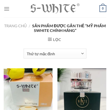
Chuyển
0
đến
nội
dung
TRANG CHỦ
/
SẢN PHẨM ĐƯỢC GẮN THẺ “MỸ PHẨM
SWHITE CHÍNH HÃNG”
LỌC