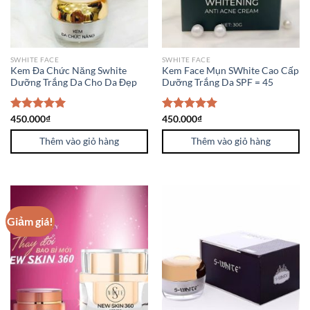
SWHITE FACE
SWHITE FACE
Kem Đa Chức Năng Swhite
Kem Face Mụn SWhite Cao Cấp
Dưỡng Trắng Da Cho Da Đẹp
Dưỡng Trắng Da SPF = 45
Được xếp
450.000
₫
Được xếp
450.000
₫
hạng
5.00
hạng
5.00
5 sao
Thêm vào giỏ hàng
5 sao
Thêm vào giỏ hàng
Giảm giá!