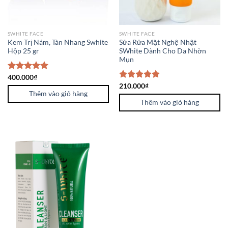
SWHITE FACE
SWHITE FACE
Kem Trị Nám, Tàn Nhang Swhite
Sửa Rửa Mặt Nghệ Nhật
Hộp 25 gr
SWhite Dành Cho Da Nhờn
Mụn
Được xếp
400.000
₫
hạng
5.00
Được xếp
210.000
₫
5 sao
Thêm vào giỏ hàng
hạng
5.00
5 sao
Thêm vào giỏ hàng