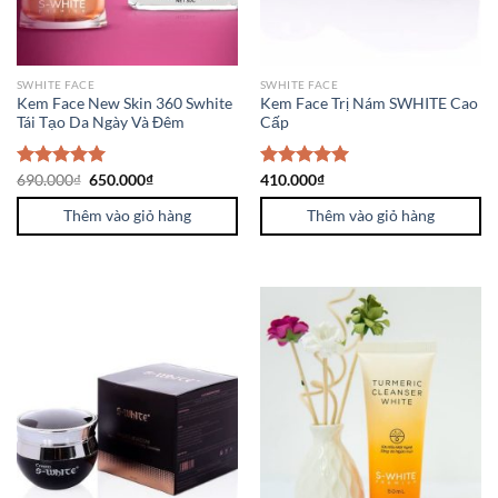
SWHITE FACE
SWHITE FACE
Kem Face New Skin 360 Swhite
Kem Face Trị Nám SWHITE Cao
Tái Tạo Da Ngày Và Đêm
Cấp
Được xếp
690.000
₫
650.000
₫
Được xếp
410.000
₫
hạng
5.00
hạng
5.00
5 sao
Thêm vào giỏ hàng
5 sao
Thêm vào giỏ hàng