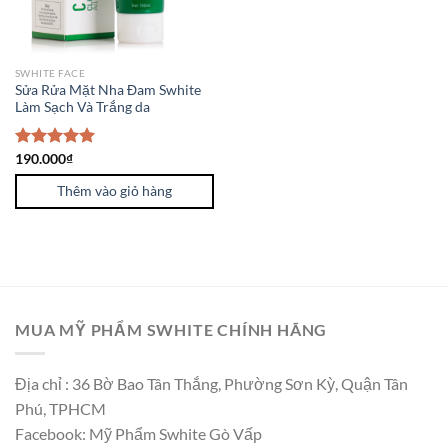
SWHITE FACE
Sửa Rửa Mặt Nha Đam Swhite
Làm Sạch Và Trắng da
Được xếp
190.000
₫
hạng
5.00
5 sao
Thêm vào giỏ hàng
MUA MỸ PHẨM SWHITE CHÍNH HÃNG
Địa chỉ : 36 Bờ Bao Tân Thắng, Phường Sơn Kỳ, Quận Tân
Phú, TPHCM
Facebook: Mỹ Phẩm Swhite Gò Vấp