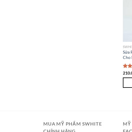
SWHI
Sửa 
Cho
Đượ
210.
hạn
5 sa
MUA MỸ PHẨM SWHITE
MỸ
CHÍNH HÃNG
FA