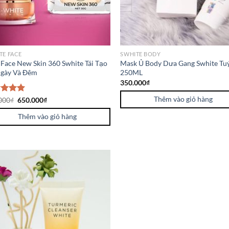
TE FACE
SWHITE BODY
Face New Skin 360 Swhite Tái Tạo
Mask Ủ Body Dưa Gang Swhite Tu
gày Và Đêm
250ML
350.000
₫
Thêm vào giỏ hàng
c xếp
000
₫
650.000
₫
g
5.00
o
Thêm vào giỏ hàng