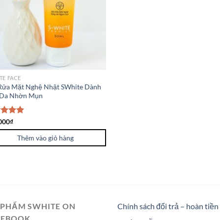
TE FACE
Rửa Mặt Nghệ Nhật SWhite Dành
 Da Nhờn Mụn
c xếp
000
₫
g
5.00
o
Thêm vào giỏ hàng
 PHẨM SWHITE ON
Chính sách đổi trả – hoàn tiền
CEBOOK