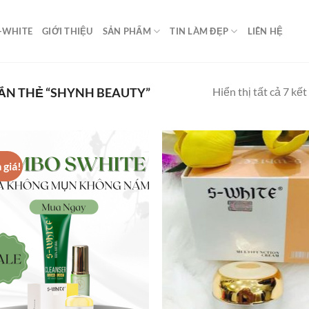
-WHITE
GIỚI THIỆU
SẢN PHẨM
TIN LÀM ĐẸP
LIÊN HỆ
Hiển thị tất cả 7 kết
N THẺ “SHYNH BEAUTY”
 giá!