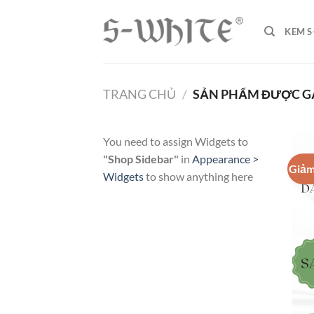
Chuyển
đến
KEM S
nội
dung
TRANG CHỦ
/
SẢN PHẨM ĐƯỢC GẮ
You need to assign Widgets to
"Shop Sidebar"
in
Appearance >
Giảm
Widgets
to show anything here