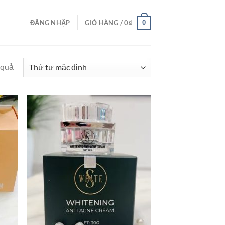
0
ĐĂNG NHẬP
GIỎ HÀNG /
0
₫
 quả