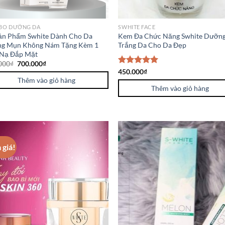
BO DƯỠNG DA
SWHITE FACE
ản Phẩm Swhite Dành Cho Da
Kem Đa Chức Năng Swhite Dưỡn
g Mụn Không Nám Tặng Kèm 1
Trắng Da Cho Da Đẹp
Nạ Đắp Mặt
000
₫
700.000
₫
Được xếp
450.000
₫
hạng
5.00
Thêm vào giỏ hàng
5 sao
Thêm vào giỏ hàng
 giá!