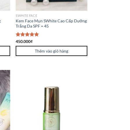
SWHITE FACE
g
Kem Face Mụn SWhite Cao Cấp Dưỡng
Trắng Da SPF = 45
Được xếp
450.000
₫
hạng
5.00
5 sao
Thêm vào giỏ hàng