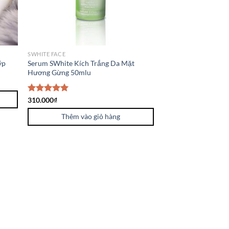
SWHITE FACE
ýp
Serum SWhite Kích Trắng Da Mặt
Hương Gừng 50mlu
Được xếp
310.000
₫
hạng
5.00
5 sao
Thêm vào giỏ hàng