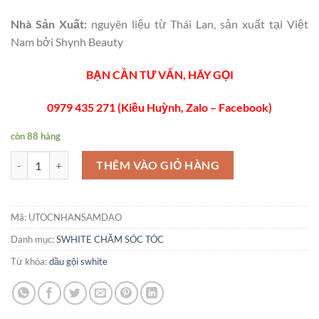
Nhà Sản Xuất:
nguyên liệu từ Thái Lan, sản xuất tại Việt
Nam bởi Shynh Beauty
BẠN CẦN TƯ VẤN, HÃY GỌI
0979 435 271 (Kiều Huỳnh, Zalo – Facebook)
còn 88 hàng
KEM Ủ TÓC NHÂN SÂM ĐÀO LỚN 1000G CỦA SWHITE số lượng
THÊM VÀO GIỎ HÀNG
Mã:
UTOCNHANSAMDAO
Danh mục:
SWHITE CHĂM SÓC TÓC
Từ khóa:
dầu gội swhite