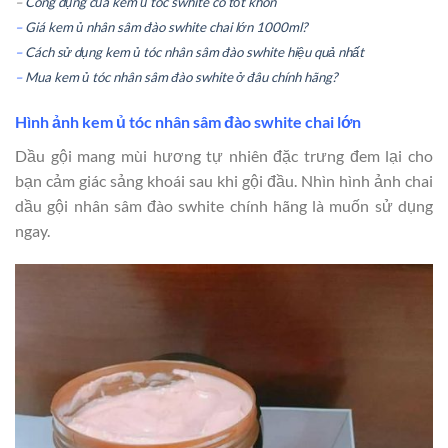
–
Công dụng của kem ủ tóc swhite có tốt khôn
–
Giá kem ủ nhân sâm đào swhite chai lớn 1000ml?
–
Cách sử dụng kem ủ tóc nhân sâm đào swhite hiệu quả nhất
–
Mua kem ủ tóc nhân sâm đào swhite ở đâu chính hãng?
Hình ảnh kem ủ tóc nhân sâm đào swhite chai lớn
Dầu gội mang mùi hương tự nhiên đặc trưng đem lại cho
bạn cảm giác sảng khoái sau khi gội đầu. Nhìn hình ảnh chai
dầu gội nhân sâm đào swhite chính hãng là muốn sử dụng
ngay.