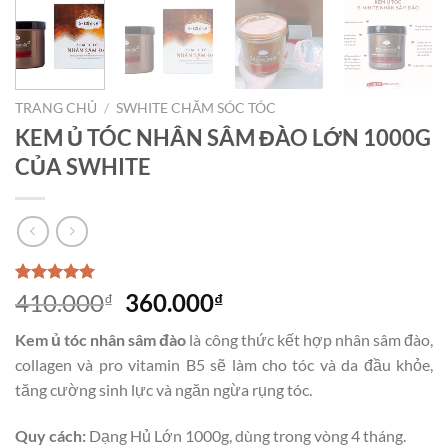
TRANG CHỦ
/
SWHITE CHĂM SÓC TÓC
KEM Ủ TÓC NHÂN SÂM ĐÀO LỚN 1000G
CỦA SWHITE
5.00
4
trên 5
410.000
360.000
₫
₫
dựa trên
đánh giá
Kem ủ tóc nhân sâm đào
là công thức kết hợp nhân sâm đào,
collagen và pro vitamin B5 sẽ làm cho tóc và da đầu khỏe,
tăng cường sinh lực và ngăn ngừa rụng tóc.
Quy cách:
Dạng Hủ Lớn 1000g, dùng trong vòng 4 tháng.