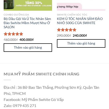
COMBO DƯỠNG DA
SWHITE CHĂM SÓC TÓC
Bộ Dầu Gội Và Ủ Tóc Nhân Sâm
KEM Ủ TÓC NHÂN SÂM ĐÀO
Đào Swhite Mềm Mượt Như Ở
NHỎ 500G CỦA SWHITE
SALON
Được xếp
290.000
₫
240.000
₫
hạng
5.00
Được xếp
460.000
₫
400.000
₫
5 sao
Thêm vào giỏ hàng
hạng
5.00
5 sao
Thêm vào giỏ hàng
MUA MỸ PHẨM SWHITE CHÍNH HÃNG
Địa chỉ : 36 Bờ Bao Tân Thắng, Phường Sơn Kỳ, Quận Tân
Phú, TPHCM
Facebook: Mỹ Phẩm Swhite Gò Vấp
Zalo: 0979 435 271