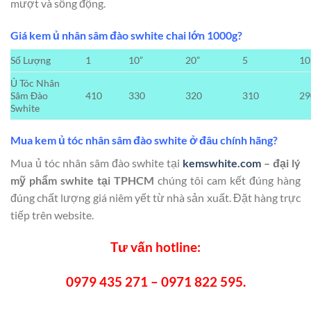
mượt và sống động.
Giá kem ủ nhân sâm đào swhite chai lớn 1000g?
Số Lượng
1
10”
20”
5
10
Ủ Tóc Nhân
Sâm Đào
410
330
320
310
29
Swhite
Mua kem ủ tóc nhân sâm đào swhite ở đâu chính hãng?
Mua ủ tóc nhân sâm đào swhite tại
kemswhite.com
– đại lý
mỹ phẩm swhite tại TPHCM
chúng tôi cam kết đúng hàng
đúng chất lượng giá niêm yết từ nhà sản xuất. Đặt hàng trực
tiếp trên website.
Tư vấn hotline:
0979 435 271 – 0971 822 595.