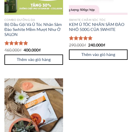
COMBO DƯỠNG DA
SWHITE CHĂM SÓC TÓC
Bộ Dầu Gội Và Ủ Tóc Nhân Sâm
KEM Ủ TÓC NHÂN SÂM ĐÀO
Đào Swhite Mềm Mượt Như Ở
NHỎ 500G CỦA SWHITE
SALON
Được xếp
290.000
₫
240.000
₫
hạng
5.00
Được xếp
460.000
₫
400.000
₫
5 sao
Thêm vào giỏ hàng
hạng
5.00
5 sao
Thêm vào giỏ hàng