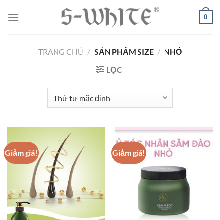
Chuyển
0
đến
nội
dung
TRANG CHỦ
/
SẢN PHẨM SIZE
/
NHỎ
LỌC
Giảm giá!
Giảm giá!