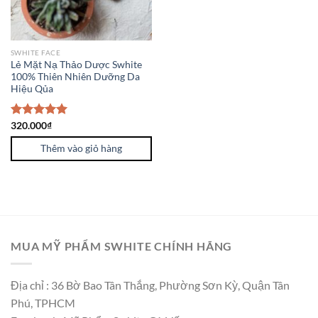
SWHITE FACE
Lẻ Mặt Nạ Thảo Dược Swhite
100% Thiên Nhiên Dưỡng Da
Hiệu Qủa
Được xếp
320.000
₫
hạng
5.00
5 sao
Thêm vào giỏ hàng
MUA MỸ PHẨM SWHITE CHÍNH HÃNG
Địa chỉ : 36 Bờ Bao Tân Thắng, Phường Sơn Kỳ, Quận Tân
Phú, TPHCM