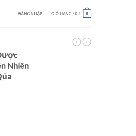
0
ĐĂNG NHẬP
GIỎ HÀNG /
0
₫
 Dược
ên Nhiên
Qủa