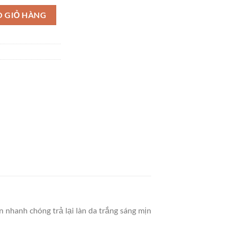
0% Thiên Nhiên Dưỡng Da Hiệu Qủa số lượng
O GIỎ HÀNG
 nhanh chóng trả lại làn da trắng sáng mịn