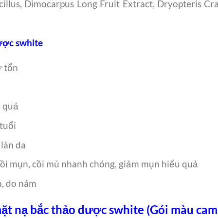
illus, Dimocarpus Long Fruit Extract, Dryopteris C
ược swhite
ư tổn
u quả
tuổi
 làn da
cồi mụn, cồi mủ nhanh chóng, giảm mụn hiểu quả
n, do nám
ặt nạ bắc thảo dược swhite (Gói màu cam