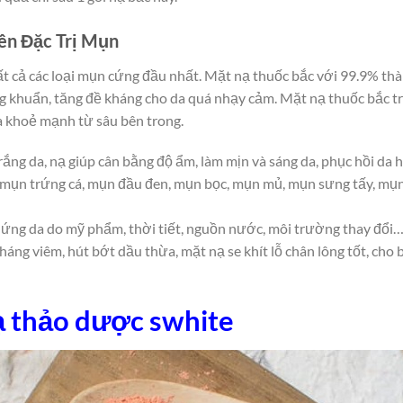
ên Đặc Trị Mụn
t cả các loại mụn cứng đầu nhất. Mặt nạ thuốc bắc với 99.9% thà
ng khuẩn, tăng đề kháng cho da quá nhạy cảm. Mặt nạ thuốc bắc trị
da khoẻ mạnh từ sâu bên trong.
ng da, nạ giúp cân bằng độ ẩm, làm mịn và sáng da, phục hồi da h
: mụn trứng cá, mụn đầu đen, mụn bọc, mụn mủ, mụn sưng tấy, m
ị ứng da do mỹ phẩm, thời tiết, nguồn nước, môi trường thay đổi
kháng viêm, hút bớt dầu thừa, mặt nạ se khít lỗ chân lông tốt, cho
nạ thảo dược swhite