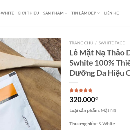
-WHITE
GIỚI THIỆU
SẢN PHẨM
TIN LÀM ĐẸP
LIÊN HỆ
TRANG CHỦ
/
SWHITE FACE
Lẻ Mặt Nạ Thảo
Swhite 100% Thi
Dưỡng Da Hiệu 
5.00
3
trên 5
320.000
₫
dựa trên
đánh giá
Loại sản phẩm:
Mặt Nạ
Thương hiệu:
S-White