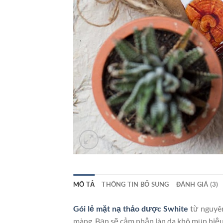
MÔ TẢ
THÔNG TIN BỔ SUNG
ĐÁNH GIÁ (3)
Gói lẻ mặt nạ thảo dược Swhite
từ nguyên
màng. Bạn sẽ cảm nhận làn da khô mụn hiệu 