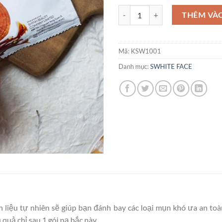
Lẻ Mặt Nạ Thảo Dược Swhite 10
THÊM VÀ
Mã:
KSW1001
Danh mục:
SWHITE FACE
 liệu tự nhiên sẽ giúp bạn đánh bay các loại mụn khó ưa an toàn
quả chỉ sau 1 gói nạ bắc này.