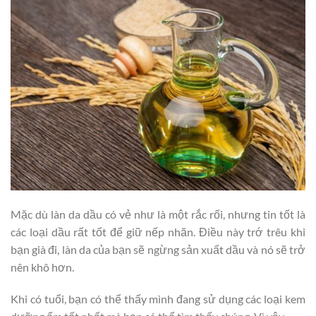
Mặc dù làn da dầu có vẻ như là một rắc rối, nhưng tin tốt là
các loại dầu rất tốt để giữ nếp nhăn. Điều này trớ trêu khi
bạn già đi, làn da của bạn sẽ ngừng sản xuất dầu và nó sẽ trở
nên khô hơn.
Khi có tuổi, bạn có thể thấy mình đang sử dụng các loại kem