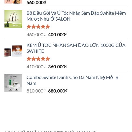
560.000
₫
Bộ Dầu Gội Và Ủ Tóc Nhân Sâm Đào Swhite Mềm
Mượt Như Ở SALON
Được xếp
460.000
₫
400.000
₫
hạng
5.00
5 sao
KEM Ủ TÓC NHÂN SÂM ĐÀO LỚN 1000G CỦA
SWHITE
Được xếp
410.000
₫
360.000
₫
hạng
5.00
5 sao
Combo Swhite Dành Cho Da Nám Nhẹ Mới Bị
Nám
810.000
₫
680.000
₫