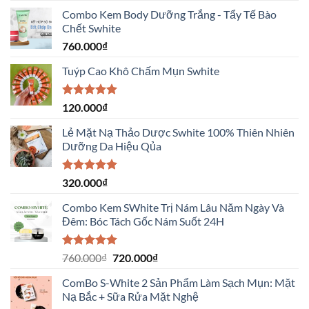
Combo Kem Body Dưỡng Trắng - Tẩy Tế Bào
Chết Swhite
760.000
₫
Tuýp Cao Khô Chấm Mụn Swhite
Được xếp
120.000
₫
hạng
5.00
5 sao
Lẻ Mặt Nạ Thảo Dược Swhite 100% Thiên Nhiên
Dưỡng Da Hiệu Qủa
Được xếp
320.000
₫
hạng
5.00
5 sao
Combo Kem SWhite Trị Nám Lâu Năm Ngày Và
Đêm: Bóc Tách Gốc Nám Suốt 24H
Được xếp
760.000
₫
720.000
₫
hạng
5.00
5 sao
ComBo S-White 2 Sản Phẩm Làm Sạch Mụn: Mặt
Nạ Bắc + Sữa Rửa Mặt Nghệ