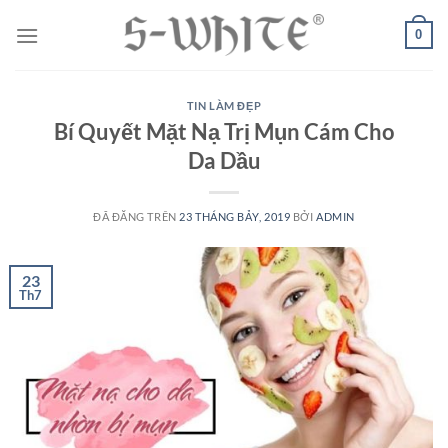
Chuyển
0
đến
nội
dung
TIN LÀM ĐẸP
Bí Quyết Mặt Nạ Trị Mụn Cám Cho
Da Dầu
ĐÃ ĐĂNG TRÊN
23 THÁNG BẢY, 2019
BỞI
ADMIN
23
Th7