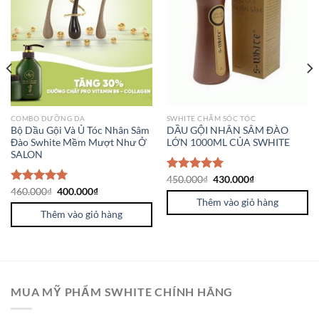
COMBO DƯỠNG DA
SWHITE CHĂM SÓC TÓC
Bộ Dầu Gội Và Ủ Tóc Nhân Sâm
DẦU GỘI NHÂN SÂM ĐÀO
Đào Swhite Mềm Mượt Như Ở
LỚN 1000ML CỦA SWHITE
SALON
Được xếp
450.000
₫
430.000
₫
hạng
5.00
Được xếp
460.000
₫
400.000
₫
5 sao
Thêm vào giỏ hàng
hạng
5.00
5 sao
Thêm vào giỏ hàng
MUA MỸ PHẨM SWHITE CHÍNH HÃNG