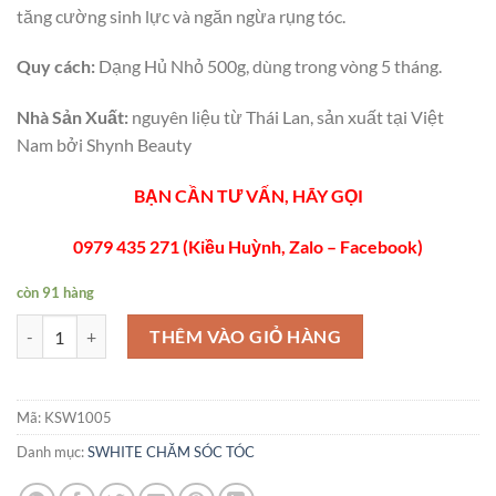
tăng cường sinh lực và ngăn ngừa rụng tóc.
Quy cách:
Dạng Hủ Nhỏ 500g, dùng trong vòng 5 tháng.
Nhà Sản Xuất:
nguyên liệu từ Thái Lan, sản xuất tại Việt
Nam bởi Shynh Beauty
BẠN CẦN TƯ VẤN, HÃY GỌI
0979 435 271 (Kiều Huỳnh, Zalo – Facebook)
còn 91 hàng
KEM Ủ TÓC NHÂN SÂM ĐÀO NHỎ 500G CỦA SWHITE số lượng
THÊM VÀO GIỎ HÀNG
Mã:
KSW1005
Danh mục:
SWHITE CHĂM SÓC TÓC