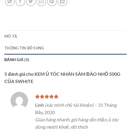
MÔ TẢ
THÔNG TIN BỔ SUNG
ĐÁNH GIÁ (5)
5 đánh giá cho
KEM Ủ TÓC NHÂN SÂM ĐÀO NHỎ 500G
CỦA SWHITE
Được xếp
Linh
(xác minh chủ tài khoản)
–
31 Tháng
hạng
5
5
Bảy, 2020
sao
Giao hàng nhanh, gói hàng cẩn thận, ủ tóc
dùng mượt khoẻ, rất thích