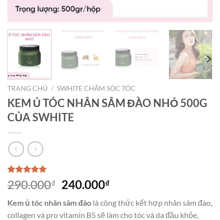
TRANG CHỦ
/
SWHITE CHĂM SÓC TÓC
KEM Ủ TÓC NHÂN SÂM ĐÀO NHỎ 500G
CỦA SWHITE
5.00
4
trên 5
290.000
240.000
₫
₫
dựa trên
đánh giá
Kem ủ tóc nhân sâm đào
là công thức kết hợp nhân sâm đào,
collagen và pro vitamin B5 sẽ làm cho tóc và da đầu khỏe,