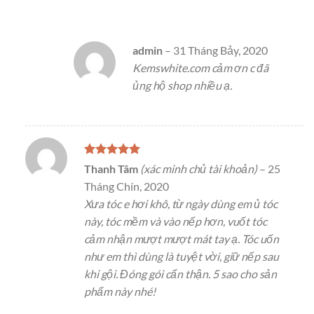
admin
–
31 Tháng Bảy, 2020
Kemswhite.com cảm ơn c đã
ủng hộ shop nhiều ạ.
Được xếp
Thanh Tâm
(xác minh chủ tài khoản)
–
25
hạng
5
5
Tháng Chín, 2020
sao
Xưa tóc e hơi khô, từ ngày dùng em ủ tóc
này, tóc mềm và vào nếp hơn, vuốt tóc
cảm nhận mượt mượt mát tay ạ. Tóc uốn
như em thì dùng là tuyệt vời, giữ nếp sau
khi gội. Đóng gói cẩn thận. 5 sao cho sản
phẩm này nhé!