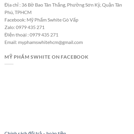
Địa chỉ : 36 Bờ Bao Tân Thắng, Phường Sơn Kỳ, Quận Tân
Phú, TPHCM
Facebook: Mỹ Phẩm Swhite Gò Vấp
Zalo: 0979 435 271
Điện thoại : 0979 435 271
Email: myphamswhitehcm@gmail.com
MỸ PHẨM SWHITE ON FACEBOOK
Chính sách đổi trả – hoàn tiền